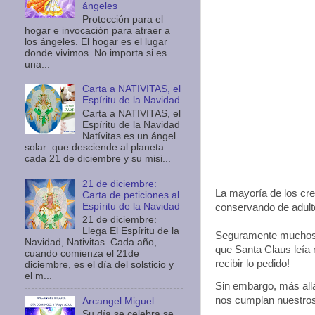
ángeles
Protección para el
hogar e invocación para atraer a
los ángeles. El hogar es el lugar
donde vivimos. No importa si es
una...
Carta a NATIVITAS, el
Espíritu de la Navidad
Carta a NATIVITAS, el
Espíritu de la Navidad
Natívitas es un ángel
solar que desciende al planeta
cada 21 de diciembre y su misi...
21 de diciembre:
La mayoría de los cre
Carta de peticiones al
Espíritu de la Navidad
conservando de adul
21 de diciembre:
Llega El Espíritu de la
Seguramente muchos
Navidad, Nativitas. Cada año,
que Santa Claus leía 
cuando comienza el 21de
recibir lo pedido!
diciembre, es el día del solsticio y
el m...
Sin embargo, más allá
nos cumplan nuestros
Arcangel Miguel
Su día se celebra se