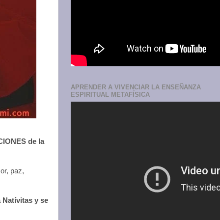
APRENDER A VIVENCIAR LA ENSEÑANZA
ESPIRITUAL METAFÍSICA
CIONES de la
r, paz,
Natívitas y se