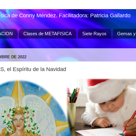
ísica de Conny Méndez. Facilitadora: Patricia Gallardo
ACION
Clases de METAFISICA
Siete Rayos
Gemas y 
MBRE DE 2022
, el Espíritu de la Navidad