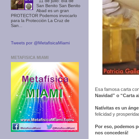
11 de julio: día de
San Benito San Benito
Abad es un gran
PROTECTOR Podemos invocarlo
para la Protección La Cruz de
San...
Tweets por @MetafisicaMiami
METAFISICA MIAMI
Esa famosa carta con
Navidad” o “Carta al
Natívitas es un ánge
felicidad y prosperida
Por eso, podemos pe
nos concederá!