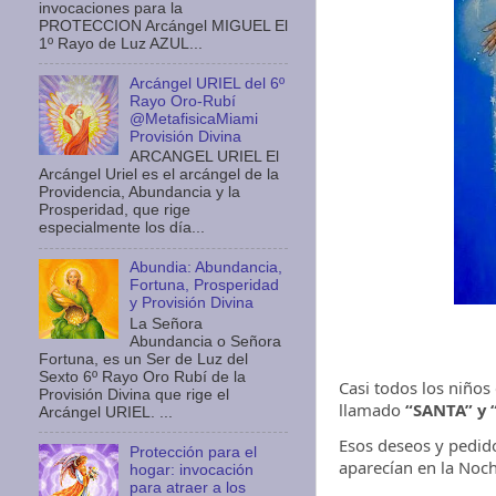
invocaciones para la
PROTECCION Arcángel MIGUEL El
1º Rayo de Luz AZUL...
Arcángel URIEL del 6º
Rayo Oro-Rubí
@MetafisicaMiami
Provisión Divina
ARCANGEL URIEL El
Arcángel Uriel es el arcángel de la
Providencia, Abundancia y la
Prosperidad, que rige
especialmente los día...
Abundia: Abundancia,
Fortuna, Prosperidad
y Provisión Divina
La Señora
Abundancia o Señora
Fortuna, es un Ser de Luz del
Sexto 6º Rayo Oro Rubí de la
Casi todos los niños
Provisión Divina que rige el
llamado
“SANTA” y 
Arcángel URIEL. ...
Esos deseos y pedido
Protección para el
aparecían en la Noc
hogar: invocación
para atraer a los