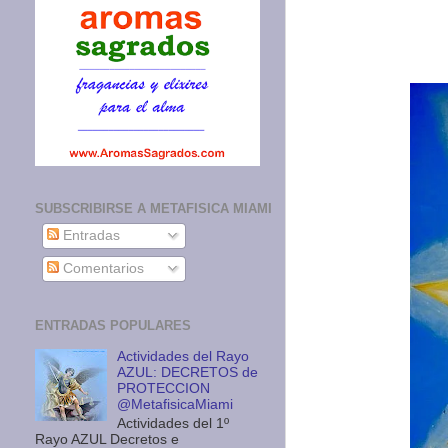
SUBSCRIBIRSE A METAFISICA MIAMI
Entradas
Comentarios
ENTRADAS POPULARES
Actividades del Rayo
AZUL: DECRETOS de
PROTECCION
@MetafisicaMiami
Actividades del 1º
Rayo AZUL Decretos e