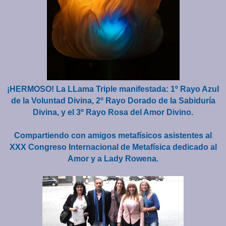
¡HERMOSO! La LLama Triple manifestada: 1º Rayo Azul
de la Voluntad Divina, 2º Rayo Dorado de la Sabiduría
Divina, y el 3º Rayo Rosa del Amor Divino.
Compartiendo con amigos metafísicos asistentes al
XXX Congreso Internacional de Metafísica dedicado al
Amor y a Lady Rowena.