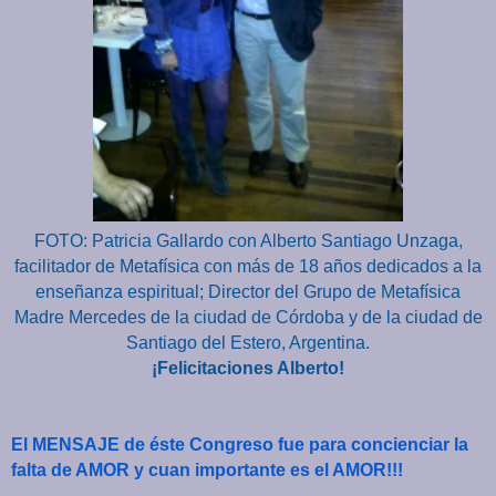
FOTO: Patricia Gallardo con Alberto Santiago Unzaga,
facilitador de Metafísica con más de 18 años dedicados a la
enseñanza espiritual; Director del Grupo de Metafísica
Madre Mercedes de la ciudad de Córdoba y de la ciudad de
Santiago del Estero, Argentina.
¡Felicitaciones Alberto!
El MENSAJE de éste Congreso fue para concienciar la
falta de AMOR y cuan importante es el AMOR!!!