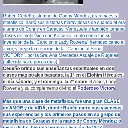
Rubén Cedeño, alumno de Conny Méndez, gran maestra
metafísica, narró sus historias maravillosas de cuando él era
alumno de Conny en Caracas, Venezuela y también tomaba
clases de metafísica con Katiuska; contó cómo fue su
invención de la "Canción a Lady Rowena" hermoso canto al
amor, y luego la creación de la "Canción al Señor
VICTORY", por la Sra. Ana Mercedes Asuaje de Rugeles
(fallecida hace pocos días).
Cedeño brindo sus enseñanzas espirituales en dos
clases magistrales basadas, la 1º en
el Elohim Hércules,
el día sábado; y el domingo, la 2º sobre
el Amor, Lady
Rowena y su complemento divino
el
Poderoso Víctory
.
Más que una clase de metafísica, fue una gran CLASE
de AMOR y de VIDA, donde Rubén narró sus vivencias,
sus experiencias y los primeros pasos en su grupo de
metafísica en Caracas de la mano de Conny Méndez; o
mejor dicho, fue una hermosa lección de VIDA