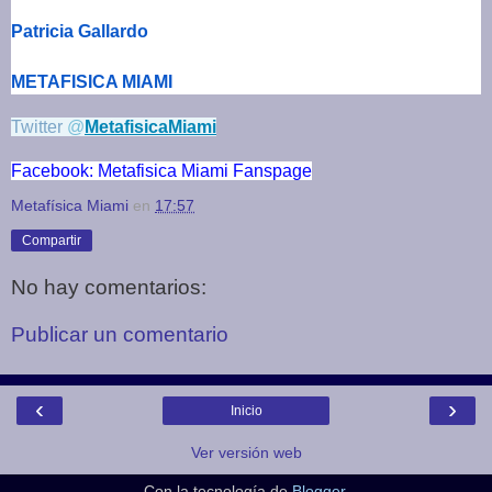
Patricia Gallardo
METAFISICA MIAMI
Twitter
@
MetafisicaMiami
Facebook: Metafisica Miami Fanspage
Metafísica Miami
en
17:57
Compartir
No hay comentarios:
Publicar un comentario
‹
›
Inicio
Ver versión web
Con la tecnología de
Blogger
.