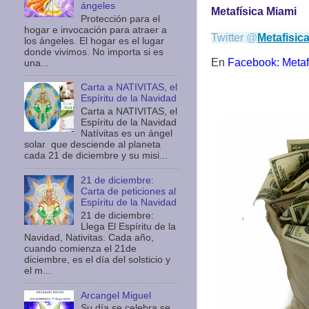
ángeles
Metafísica Miami
Protección para el
hogar e invocación para atraer a
Twitter
@
Metafisic
los ángeles. El hogar es el lugar
donde vivimos. No importa si es
En
Facebook: Metaf
una...
Carta a NATIVITAS, el
Espíritu de la Navidad
Carta a NATIVITAS, el
Espíritu de la Navidad
Natívitas es un ángel
solar que desciende al planeta
cada 21 de diciembre y su misi...
21 de diciembre:
Carta de peticiones al
Espíritu de la Navidad
21 de diciembre:
Llega El Espíritu de la
Navidad, Nativitas. Cada año,
cuando comienza el 21de
diciembre, es el día del solsticio y
el m...
Arcangel Miguel
Su día se celebra se