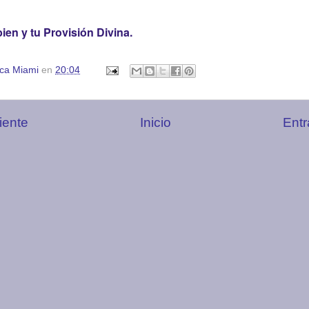
en y tu Provisión Divina.
ica Miami
en
20:04
iente
Inicio
Entr