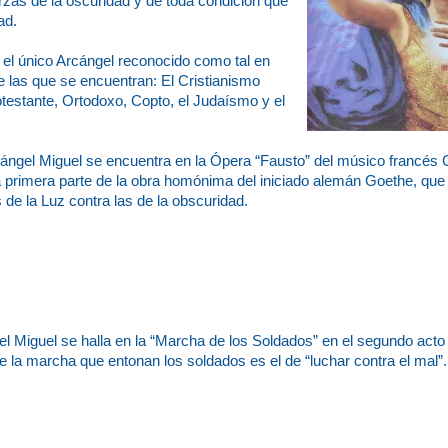
rzas de la oscuridad y de toda condición que
ad.
 el único Arcángel reconocido como tal en
re las que se encuentran: El Cristianismo
testante, Ortodoxo, Copto, el Judaísmo y el
cángel Miguel se encuentra en la Ópera “Fausto” del músico francés 
primera parte de la obra homónima del iniciado alemán Goethe, que t
 de la Luz contra las de la obscuridad.
l Miguel se halla en la “Marcha de los Soldados” en el segundo act
de la marcha que entonan los soldados es el de “luchar contra el mal”.