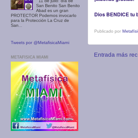
11 de julio: día de
San Benito San Benito
Abad es un gran
Dios BENDICE tu bi
PROTECTOR Podemos invocarlo
para la Protección La Cruz de
San...
Publicado por
Metafís
Tweets por @MetafisicaMiami
Entrada más rec
METAFISICA MIAMI