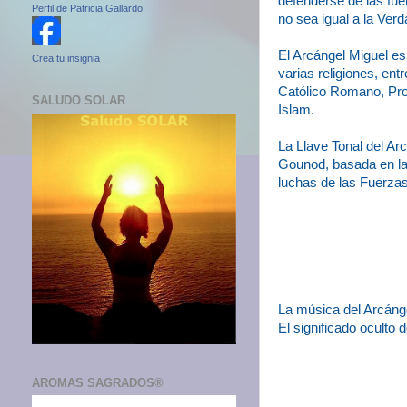
defenderse de las fue
Perfil de Patricia Gallardo
no sea igual a la Verd
El Arcángel Miguel es
Crea tu insignia
varias religiones, ent
Católico Romano, Pro
SALUDO SOLAR
Islam.
La Llave Tonal del Ar
Gounod, basada en la 
luchas de las Fuerzas
La música del Arcánge
El significado oculto 
AROMAS SAGRADOS®