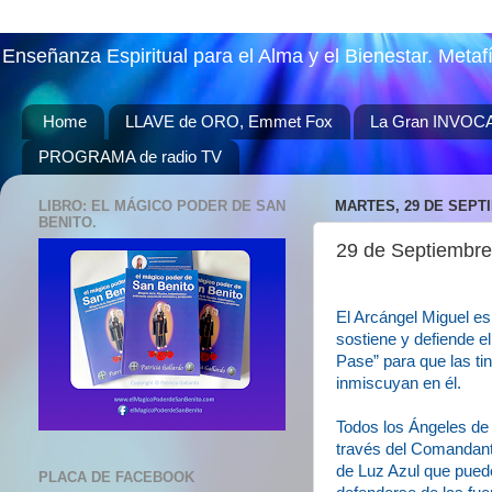
Enseñanza Espiritual para el Alma y el Bienestar. Metaf
Home
LLAVE de ORO, Emmet Fox
La Gran INVOC
PROGRAMA de radio TV
LIBRO: EL MÁGICO PODER DE SAN
MARTES, 29 DE SEPT
BENITO.
29 de Septiemb
El Arcángel Miguel es 
sostiene y defiende e
Pase” para que las tin
inmiscuyan en él.
Todos los Ángeles de 
través del Comandant
de Luz Azul que pued
PLACA DE FACEBOOK