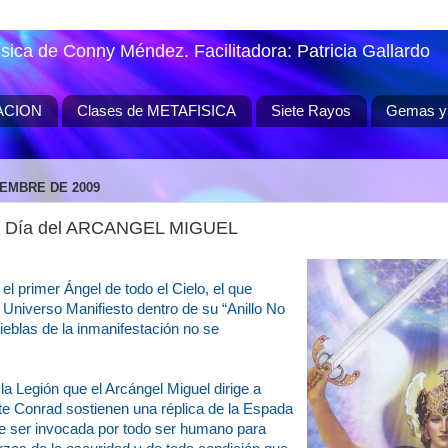
ísica de Conny Méndez. Facilitadora: Patricia Gallardo
ACION
Clases de METAFISICA
Siete Rayos
Gemas y 
IEMBRE DE 2009
re Día del ARCANGEL MIGUEL
el primer Ángel de todo el Cielo, el que
l Universo Manifiesto dentro de su “Anillo No
ieblas de la inmanifestación no se
la Legión que el Arcángel Miguel dirige a
e Conrad sostienen una réplica de la Espada
e ser invocada por todo ser humano para