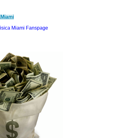
aMiami
isica Miami Fanspage