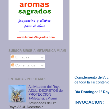
SUBSCRIBIRSE A METAFISICA MIAMI
Entradas
Comentarios
Complemento del Arcán
ENTRADAS POPULARES
de toda la Fe conteni
Actividades del Rayo
AZUL: DECRETOS de
Día Domingo: 1º Ra
PROTECCION
@MetafisicaMiami
INVOCACION:
Actividades del 1º
Rayo AZUL Decretos e