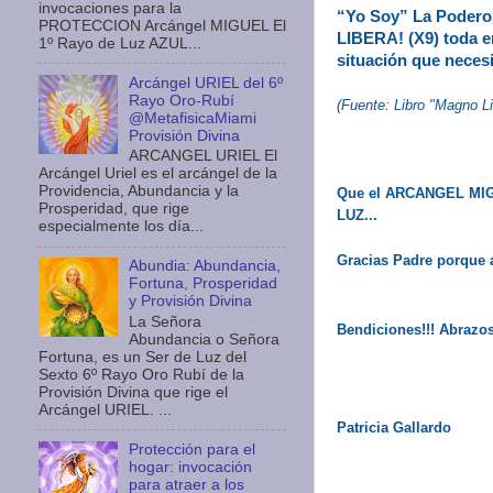
invocaciones para la
“Yo Soy” La Podero
PROTECCION Arcángel MIGUEL El
LIBERA! (X9) toda en
1º Rayo de Luz AZUL...
situación que necesi
Arcángel URIEL del 6º
Rayo Oro-Rubí
(Fuente: Libro "Magno L
@MetafisicaMiami
Provisión Divina
ARCANGEL URIEL El
Arcángel Uriel es el arcángel de la
Providencia, Abundancia y la
Que el ARCANGEL M
Prosperidad, que rige
LUZ...
especialmente los día...
Gracias Padre porque 
Abundia: Abundancia,
Fortuna, Prosperidad
y Provisión Divina
La Señora
Bendiciones!!! Abrazo
Abundancia o Señora
Fortuna, es un Ser de Luz del
Sexto 6º Rayo Oro Rubí de la
Provisión Divina que rige el
Arcángel URIEL. ...
Patricia Gallardo
Protección para el
hogar: invocación
para atraer a los