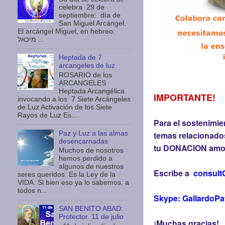
celebra 29 de
septiembre: día de
San Miguel Arcángel.
El arcángel Miguel, en hebreo:
מיכאל ...
Heptada de 7
arcangeles de luz
ROSARIO de los
ARCANGELES
Heptada Arcangélica
IMPORTANTE!
invocando a los 7 Siete Arcángeles
de Luz Activación de los Siete
Rayos de Luz Es...
Para el sostenimie
Paz y Luz a las almas
temas relacionados
desencarnadas
tu DONACION amor
Muchos de nosotros
hemos perdido a
algunos de nuestros
Escribe a
consult
seres queridos. Es la Ley de la
VIDA. Si bien eso ya lo sabemos, a
todos n...
Skype: GallardoPa
SAN BENITO ABAD:
Protector. 11 de julio
¡Muchas gracias!