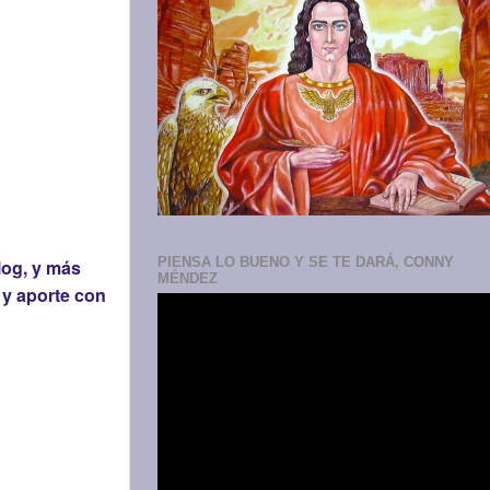
PIENSA LO BUENO Y SE TE DARÁ, CONNY
log, y más
MÉNDEZ
 y aporte con