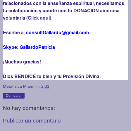
relacionados con la enseñanza espiritual, necesitamos
tu colaboración y aporte con tu DONACION amorosa
voluntaria
(Click aquí)
Escribe a
consultGallardo@gmail.com
Skype: GallardoPatricia
¡Muchas gracias!
Dios BENDICE tu bien y tu Provisión Divina.
Metafísica Miami
en
2:31
Compartir
No hay comentarios:
Publicar un comentario