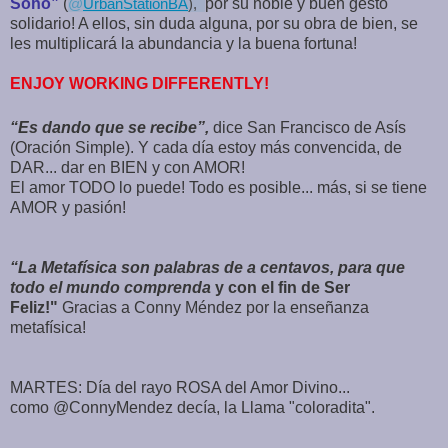
Soho”
(
@
UrbanStationBA
),
por su noble y buen gesto
solidario! A ellos, sin duda alguna, por su obra de bien, se
les multiplicará la abundancia y la buena fortuna!
ENJOY WORKING DIFFERENTLY!
“Es dando que se recibe”,
dice San Francisco de Asís
(Oración Simple). Y cada día estoy más convencida, de
DAR... dar en BIEN y con AMOR!
El amor TODO lo puede! Todo es posible... más, si se tiene
AMOR y pasión!
“La Metafísica son palabras de a centavos, para que
todo el mundo comprenda
y con el fin de Ser
Feliz!"
Gracias a Conny Méndez por la enseñanza
metafísica!
MARTES: Día del rayo ROSA del Amor Divino...
como @ConnyMendez decía, la Llama "coloradita".