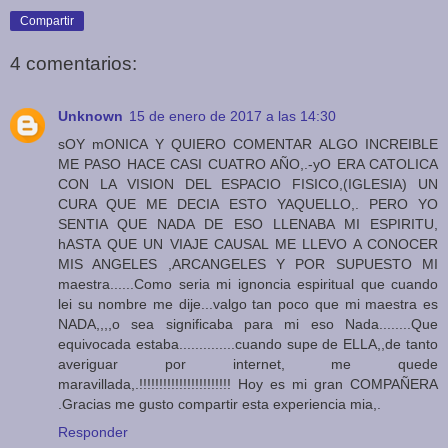
Compartir
4 comentarios:
Unknown
15 de enero de 2017 a las 14:30
sOY mONICA Y QUIERO COMENTAR ALGO INCREIBLE
ME PASO HACE CASI CUATRO AÑO,.-yO ERA CATOLICA
CON LA VISION DEL ESPACIO FISICO,(IGLESIA) UN
CURA QUE ME DECIA ESTO YAQUELLO,. PERO YO
SENTIA QUE NADA DE ESO LLENABA MI ESPIRITU,
hASTA QUE UN VIAJE CAUSAL ME LLEVO A CONOCER
MIS ANGELES ,ARCANGELES Y POR SUPUESTO MI
maestra......Como seria mi ignoncia espiritual que cuando
lei su nombre me dije...valgo tan poco que mi maestra es
NADA,,,,o sea significaba para mi eso Nada........Que
equivocada estaba..............cuando supe de ELLA,,de tanto
averiguar por internet, me quede
maravillada,.!!!!!!!!!!!!!!!!!!!!!!! Hoy es mi gran COMPAÑERA
.Gracias me gusto compartir esta experiencia mia,.
Responder