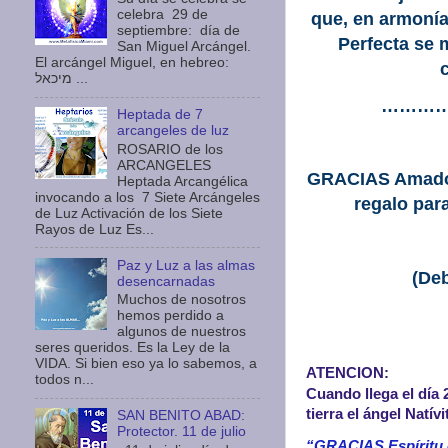
celebra 29 de
que, en armonía
septiembre: día de
Perfecta se 
San Miguel Arcángel.
El arcángel Miguel, en hebreo:
מיכאל ...
………
Heptada de 7
arcangeles de luz
ROSARIO de los
ARCANGELES
GRACIAS Amado E
Heptada Arcangélica
invocando a los 7 Siete Arcángeles
regalo par
de Luz Activación de los Siete
Rayos de Luz Es...
Paz y Luz a las almas
(
Deb
desencarnadas
Muchos de nosotros
hemos perdido a
algunos de nuestros
seres queridos. Es la Ley de la
VIDA. Si bien eso ya lo sabemos, a
ATENCION:
todos n...
Cuando llega el día 2
tierra el ángel Natív
SAN BENITO ABAD:
Protector. 11 de julio
“GRACIAS Espíritu 