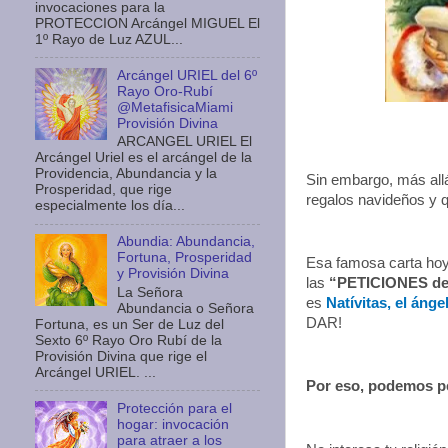
invocaciones para la
PROTECCION Arcángel MIGUEL El
1º Rayo de Luz AZUL...
Arcángel URIEL del 6º
Rayo Oro-Rubí
@MetafisicaMiami
Provisión Divina
ARCANGEL URIEL El
Arcángel Uriel es el arcángel de la
Providencia, Abundancia y la
Sin embargo, más all
Prosperidad, que rige
regalos navideños y 
especialmente los día...
Abundia: Abundancia,
Fortuna, Prosperidad
Esa famosa carta hoy
y Provisión Divina
las
“PETICIONES de l
La Señora
es
Natívitas, el ánge
Abundancia o Señora
DAR!
Fortuna, es un Ser de Luz del
Sexto 6º Rayo Oro Rubí de la
Provisión Divina que rige el
Arcángel URIEL. ...
Por eso, podemos pe
Protección para el
hogar: invocación
para atraer a los