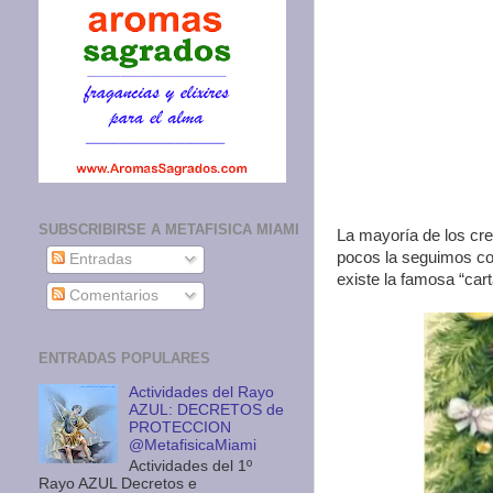
SUBSCRIBIRSE A METAFISICA MIAMI
La mayoría de los cre
pocos la seguimos c
Entradas
existe la famosa “car
Comentarios
ENTRADAS POPULARES
Actividades del Rayo
AZUL: DECRETOS de
PROTECCION
@MetafisicaMiami
Actividades del 1º
Rayo AZUL Decretos e