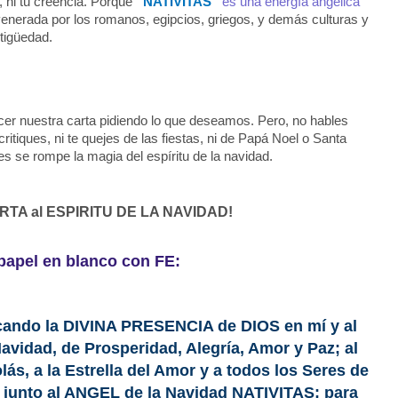
n, ni tu creencia. Porque
“NATIVITAS”
es una energía angélica
venerada por los romanos, egipcios, griegos, y demás culturas y
ntigüedad.
 nuestra carta pidiendo lo que deseamos. Pero, no hables
critiques, ni te quejes de las fiestas, ni de Papá Noel o Santa
s se rompe la magia del espíritu de la navidad.
RTA al ESPIRITU DE LA NAVIDAD!
apel en blanco con FE:
cando la DIVINA PRESENCIA de DIOS en mí y al
Navidad, de Prosperidad, Alegría, Amor y Paz; al
s, a la Estrella del Amor y a todos los Seres de
 junto al ANGEL de la Navidad NATIVITAS; para