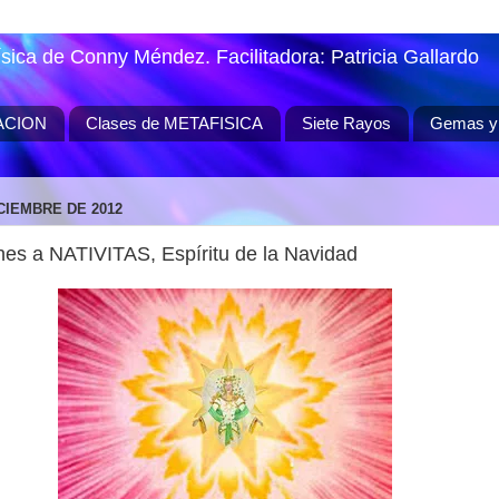
ísica de Conny Méndez. Facilitadora: Patricia Gallardo
ACION
Clases de METAFISICA
Siete Rayos
Gemas y 
CIEMBRE DE 2012
nes a NATIVITAS, Espíritu de la Navidad