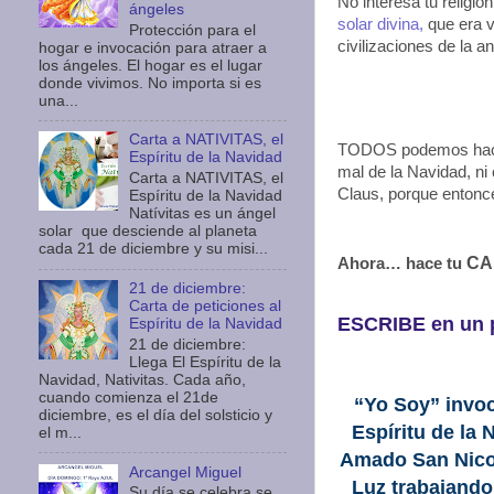
No interesa tu religió
ángeles
solar divina,
que era 
Protección para el
civilizaciones de la a
hogar e invocación para atraer a
los ángeles. El hogar es el lugar
donde vivimos. No importa si es
una...
Carta a NATIVITAS, el
TODOS podemos hacer
Espíritu de la Navidad
mal de la Navidad, ni 
Carta a NATIVITAS, el
Claus, porque entonce
Espíritu de la Navidad
Natívitas es un ángel
solar que desciende al planeta
cada 21 de diciembre y su misi...
CA
Ahora… hace tu
21 de diciembre:
Carta de peticiones al
ESCRIBE en un p
Espíritu de la Navidad
21 de diciembre:
Llega El Espíritu de la
Navidad, Nativitas. Cada año,
cuando comienza el 21de
“Yo Soy” invo
diciembre, es el día del solsticio y
Espíritu de la 
el m...
Amado San Nicolá
Arcangel Miguel
Luz trabajando
Su día se celebra se