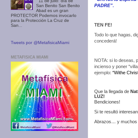
11 de julio: día de
PADRE”.
San Benito San Benito
Abad es un gran
PROTECTOR Podemos invocarlo
para la Protección La Cruz de
TEN FE!
San...
Todo lo que hagas, di
concederá!
Tweets por @MetafisicaMiami
METAFISICA MIAMI
NOTA: si lo deseas, 
incienso y poner “vil
ejemplo:
“Withe Chris
Que la llegada de
Nat
LUZ!
Bendiciones!
Si te resultó interesa
Abrazos… y muchos 