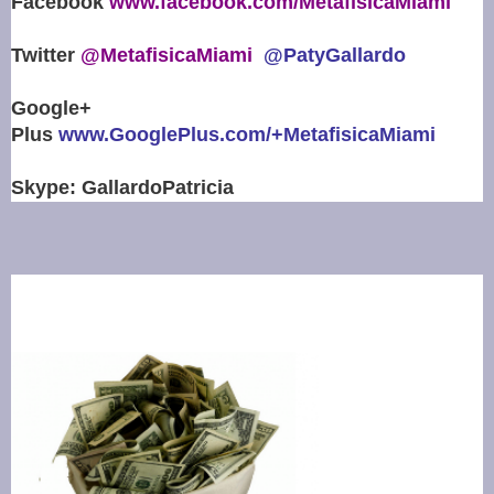
Facebook
www.facebook.com/MetafisicaMiami
Twitter
@MetafisicaMiami
@PatyGallardo
Google+
Plus
www.GooglePlus.com/+MetafisicaMiami
Skype: GallardoPatricia