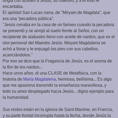
ungía con aceites a Jesús, su maestro, y a él ésto le
encantaba.
El apóstol San Lucas narra, de "Miryam de Magdala", que
era una “pecadora pública”.
"Jesús cenaba en la casa de un fariseo cuando la pecadora
se presentó y se arrojó al suelo frente al Señor, con un
recipiente de alabastro lleno con aceite de nardos, que es el
olor personal del Maestro Jesús. Miryam Magdalena se
echó a llorar y le enjuagó los pies con sus cabellos,
acariciándolos."
Por eso se dice que la Fragancia de Jesús, es el aroma de
la flor de los nardos...
Hace unos años, di una CLASE de Metafísica, con la
historia de
María Magdalena,
hermosa, bellísima... Es algo
que me apasiona transmitir la enseñanza maravillosa, y
todo su amor desplegado hacia Jesús... digno ejemplo para
la humanidad.
Sus restos están en la iglesia de Saint Maxime, en Francia,
y su parte frontal incorrupta hasta la fecha, donde Jesús la