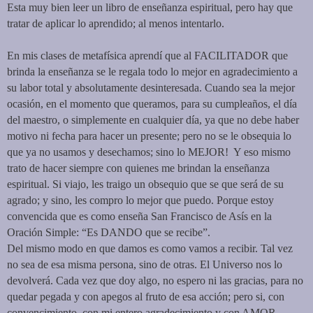
Esta muy bien leer un libro de enseñanza espiritual, pero hay que
tratar de aplicar lo aprendido; al menos intentarlo.
En mis clases de metafísica aprendí que al FACILITADOR que
brinda la enseñanza se le regala todo lo mejor en agradecimiento a
su labor total y absolutamente desinteresada. Cuando sea la mejor
ocasión, en el momento que queramos, para su cumpleaños, el día
del maestro, o simplemente en cualquier día, ya que no debe haber
motivo ni fecha para hacer un presente; pero no se le obsequia lo
que ya no usamos y desechamos; sino lo MEJOR!
Y eso mismo
trato de hacer siempre con quienes me brindan la enseñanza
espiritual. Si viajo, les traigo un obsequio que se que será de su
agrado; y sino, les compro lo mejor que puedo. Porque estoy
convencida que es como enseña San Francisco de Asís en la
Oración Simple: “Es DANDO que se recibe”.
Del mismo modo en que damos es como vamos a recibir. Tal vez
no sea de esa misma persona, sino de otras. El Universo nos lo
devolverá. Cada vez que doy algo, no espero ni las gracias, para no
quedar pegada y con apegos al fruto de esa acción; pero si, con
convencimiento, con mi entero agradecimiento y con AMOR.