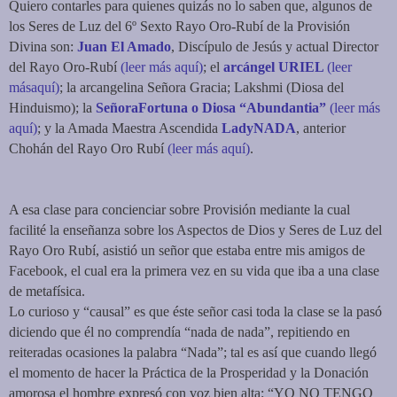
Quiero contarles para quienes quizás no lo saben que, algunos de
los Seres de Luz del 6º Sexto Rayo Oro-Rubí de la Provisión
Divina son:
Juan El Amado
, Discípulo de Jesús y actual Director
del Rayo Oro-Rubí
(leer más aquí)
; el
arcángel URIEL
(leer
másaquí)
; la arcangelina Señora Gracia; Lakshmi (Diosa del
Hinduismo); la
SeñoraFortuna o Diosa “Abundantia”
(leer más
aquí)
; y la Amada Maestra Ascendida
LadyNADA
, anterior
Chohán del Rayo Oro Rubí
(leer más aquí)
.
A esa clase para concienciar sobre Provisión mediante la cual
facilité la enseñanza sobre los Aspectos de Dios y Seres de Luz del
Rayo Oro Rubí, asistió un señor que estaba entre mis amigos de
Facebook, el cual era la primera vez en su vida que iba a una clase
de metafísica.
Lo curioso y “causal” es que éste señor casi toda la clase se la pasó
diciendo que él no comprendía “nada de nada”, repitiendo en
reiteradas ocasiones la palabra “Nada”; tal es así que cuando llegó
el momento de hacer la Práctica de la Prosperidad y la Donación
amorosa el hombre expresó con voz bien alta: “YO NO TENGO