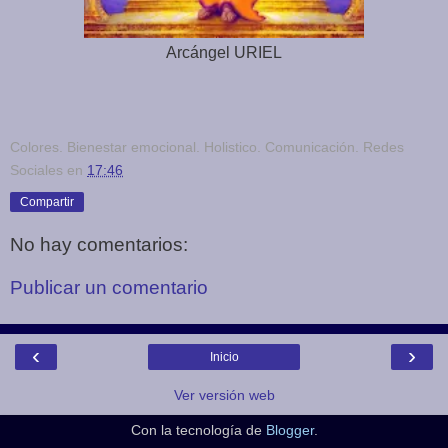
Arcángel URIEL
Colores. Bienestar emocional. Holistico. Comunicación. Redes
Sociales
en
17:46
Compartir
No hay comentarios:
Publicar un comentario
‹
›
Inicio
Ver versión web
Con la tecnología de
Blogger
.