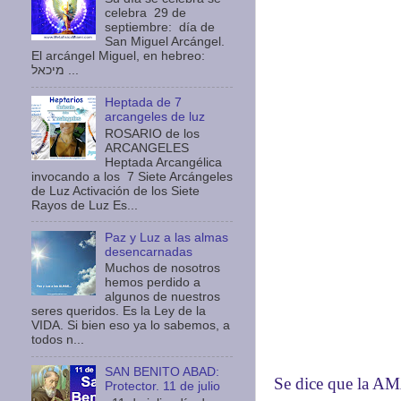
celebra 29 de
septiembre: día de
San Miguel Arcángel.
El arcángel Miguel, en hebreo:
מיכאל ...
Heptada de 7
arcangeles de luz
ROSARIO de los
ARCANGELES
Heptada Arcangélica
invocando a los 7 Siete Arcángeles
de Luz Activación de los Siete
Rayos de Luz Es...
Paz y Luz a las almas
desencarnadas
Muchos de nosotros
hemos perdido a
algunos de nuestros
seres queridos. Es la Ley de la
VIDA. Si bien eso ya lo sabemos, a
todos n...
SAN BENITO ABAD:
Se dice que la AMA
Protector. 11 de julio