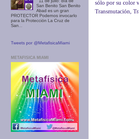
11 de julio: día de
sólo por su color 
San Benito San Benito
Transmutación, Tr
Abad es un gran
PROTECTOR Podemos invocarlo
para la Protección La Cruz de
San...
Tweets por @MetafisicaMiami
METAFISICA MIAMI