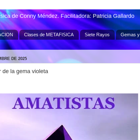
ísica de Conny Méndez. Facilitadora: Patricia Gallardo
ACION
Clases de METAFISICA
Siete Rayos
Gemas y 
MBRE DE 2025
r de la gema violeta