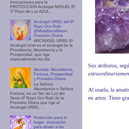
invocaciones para la
PROTECCION Arcángel MIGUEL El
1º Rayo de Luz AZUL...
Arcángel URIEL del 6º
Rayo Oro-Rubí
@MetafisicaMiami
Provisión Divina
ARCANGEL URIEL El
Arcángel Uriel es el arcángel de la
Providencia, Abundancia y la
Prosperidad, que rige
especialmente los día...
Sus atributos, segú
Abundia: Abundancia,
extraordinariament
Fortuna, Prosperidad
y Provisión Divina
La Señora
Al usarla, la amat
Abundancia o Señora
Fortuna, es un Ser de Luz del
en amor. Tiene gra
Sexto 6º Rayo Oro Rubí de la
Provisión Divina que rige el
Arcángel URIEL. ...
Protección para el
hogar: invocación
para atraer a los