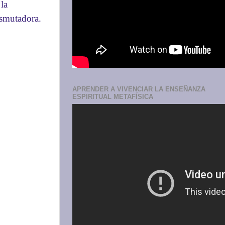
la
nsmutadora.
APRENDER A VIVENCIAR LA ENSEÑANZA
ESPIRITUAL METAFÍSICA