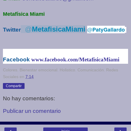
Metafísica Miami
@
MetafisicaMiami
@
PatyGallardo
Twitter
Facebook
www.facebook.com/MetafisicaMiami
Colores. Bienestar emocional. Holistico. Comunicación. Redes
Sociales
en
7:14
Compartir
No hay comentarios:
Publicar un comentario
‹
›