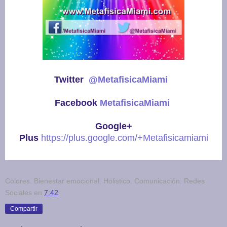
Twitter
@MetafisicaMiami
Facebook
MetafisicaMiami
Google+
Plus
https://plus.google.com/+Metafisicamiami
Colores. Bienestar emocional. Holistico. Comunicación. Redes
Sociales
en
7:42
Compartir