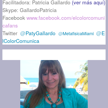
Facilitadora: Patricia Gallardo
(ver más aquí)
Skype: GallardoPatricia
Facebook
www.facebook.com/elcolorcomuni
cafans
Twitter
@
PatyGallardo
@
E
@
MetafisicaMiami
lColorComunica