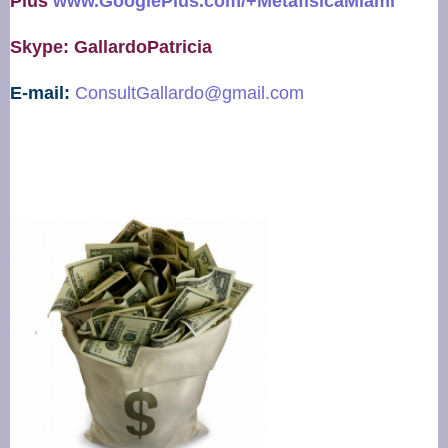
Plus
www.GooglePlus.com/+MetafisicaMiami
Skype: GallardoPatricia
E-mail:
ConsultGallardo@gmail.com