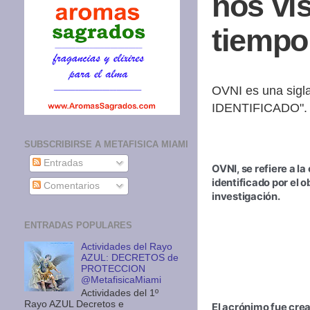
nos vi
tiempo
OVNI es una sig
IDENTIFICADO"
SUBSCRIBIRSE A METAFISICA MIAMI
Entradas
OVNI, se refiere a la
identificado por el 
Comentarios
investigación.
ENTRADAS POPULARES
Actividades del Rayo
AZUL: DECRETOS de
PROTECCION
@MetafisicaMiami
Actividades del 1º
Rayo AZUL Decretos e
El acrónimo fue crea