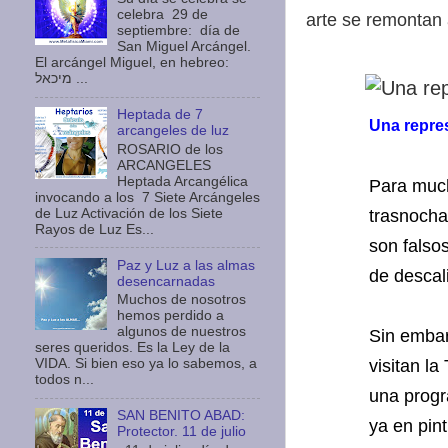
celebra 29 de
arte se remontan a
septiembre: día de
San Miguel Arcángel.
El arcángel Miguel, en hebreo:
מיכאל ...
Heptada de 7
Una repre
arcangeles de luz
ROSARIO de los
ARCANGELES
Heptada Arcangélica
Para much
invocando a los 7 Siete Arcángeles
de Luz Activación de los Siete
trasnocha
Rayos de Luz Es...
son falso
Paz y Luz a las almas
de descali
desencarnadas
Muchos de nosotros
hemos perdido a
algunos de nuestros
Sin embar
seres queridos. Es la Ley de la
VIDA. Si bien eso ya lo sabemos, a
visitan l
todos n...
una progr
SAN BENITO ABAD:
ya en pin
Protector. 11 de julio