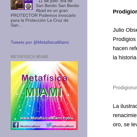
11 de julio: día de
San Benito San Benito
Abad es un gran
Prodigio
PROTECTOR Podemos invocarlo
para la Protección La Cruz de
San...
Julio Obse
Prodigios 
Tweets por @MetafisicaMiami
hacen ref
METAFISICA MIAMI
la histori
Prodigioru
La ilustr
renacimie
oro, se le