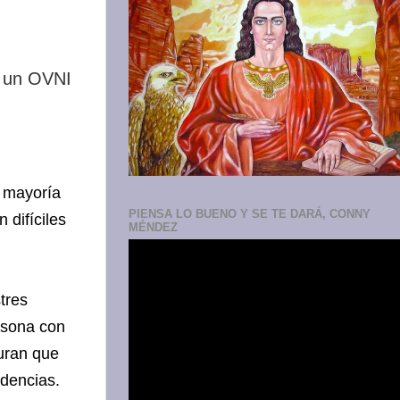
a mayoría
PIENSA LO BUENO Y SE TE DARÁ, CONNY
 difíciles
MÉNDEZ
tres
ersona con
uran que
idencias.