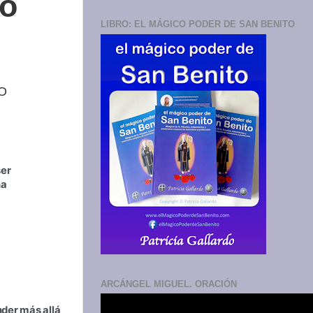
ho
LIBRO: EL MÁGICO PODER DE SAN BENITO
NO
er 
a 
ARCÁNGEL MIGUEL. ORACIÓN
der más allá 