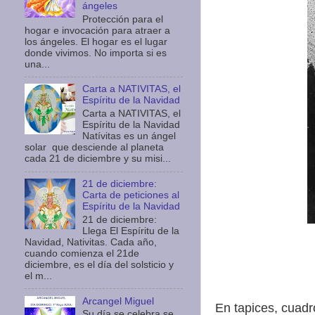
ángeles
Protección para el
hogar e invocación para atraer a
los ángeles. El hogar es el lugar
donde vivimos. No importa si es
una...
Carta a NATIVITAS, el
Espíritu de la Navidad
Carta a NATIVITAS, el
Espíritu de la Navidad
Natívitas es un ángel
solar que desciende al planeta
cada 21 de diciembre y su misi...
21 de diciembre:
Carta de peticiones al
Espíritu de la Navidad
21 de diciembre:
Llega El Espíritu de la
Navidad, Nativitas. Cada año,
cuando comienza el 21de
diciembre, es el día del solsticio y
el m...
Arcangel Miguel
En tapices, cuadr
Su día se celebra se