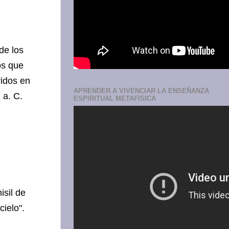
de los
os que
ridos en
APRENDER A VIVENCIAR LA ENSEÑANZA
 a. C.
ESPIRITUAL METAFÍSICA
isil de
cielo".