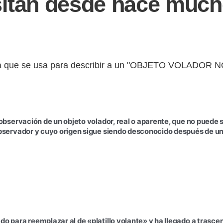
sitan desde hace muc
la que se usa para describir a un "OBJETO VOLADOR 
.
 observación de un objeto volador, real o aparente, que no puede s
observador y cuyo origen sigue siendo desconocido después de un
do para reemplazar al de «platillo volante» y ha llegado a trascen