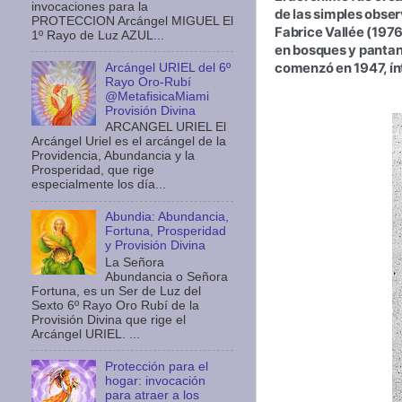
invocaciones para la
de las simples obse
PROTECCION Arcángel MIGUEL El
Fabrice Vallée (1976
1º Rayo de Luz AZUL...
en bosques y pantano
comenzó en 1947, ín
Arcángel URIEL del 6º
Rayo Oro-Rubí
@MetafisicaMiami
Provisión Divina
ARCANGEL URIEL El
Arcángel Uriel es el arcángel de la
Providencia, Abundancia y la
Prosperidad, que rige
especialmente los día...
Abundia: Abundancia,
Fortuna, Prosperidad
y Provisión Divina
La Señora
Abundancia o Señora
Fortuna, es un Ser de Luz del
Sexto 6º Rayo Oro Rubí de la
Provisión Divina que rige el
Arcángel URIEL. ...
Protección para el
hogar: invocación
para atraer a los